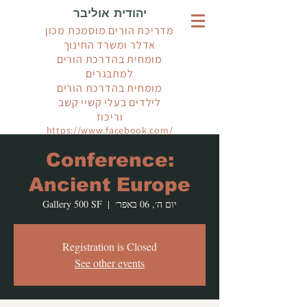
יהודית אוליבר
מדריכת הורים מוסמכת מכון
אדלר ומשרד החינוך
מומחית בהדרכת הורים
למתבגרים
מומחית בהדרכת הורים
לילדים בעלי קשיי קשב
וריכוז
https://www.facebook.com/
YehudithParentGuidance
Conference:
Ancient Europe
יום ה׳, 06 באפר׳
  |  
Gallery 500 SF
Registration is Closed
See other events